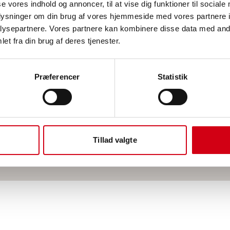
se vores indhold og annoncer, til at vise dig funktioner til sociale
oplysninger om din brug af vores hjemmeside med vores partnere i
ysepartnere. Vores partnere kan kombinere disse data med andr
et fra din brug af deres tjenester.
Teknisk isolering i Køge
Teknisk isolering i Stevns
Teknisk isolering i Roskilde
Præferencer
Statistik
Teknisk isolering i Næstved
Teknisk isolering i København
Teknisk isolering i Vordingborg
Teknisk isolering i Sorø
Teknisk isolering i Faxe
Tillad valgte
Teknisk isolering i Korsør