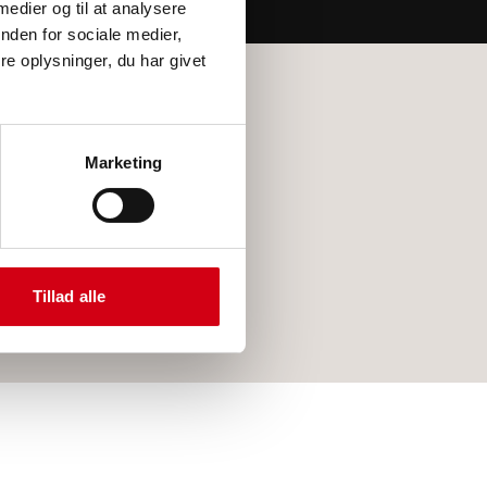
 medier og til at analysere
nden for sociale medier,
e oplysninger, du har givet
ROCKWOOL i Køge
ROCKWOOL i Stevns
ROCKWOOL i Roskilde
Marketing
ROCKWOOL i Næstved
ROCKWOOL i København
ROCKWOOL i Vordingborg
ROCKWOOL i Sorø
ROCKWOOL i Faxe
Tillad alle
ROCKWOOL i Korsør