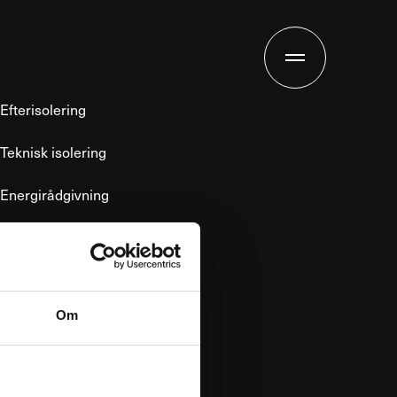
Efterisolering
Teknisk isolering
Energirådgivning
Cases
ESG rapport
Om
Om os