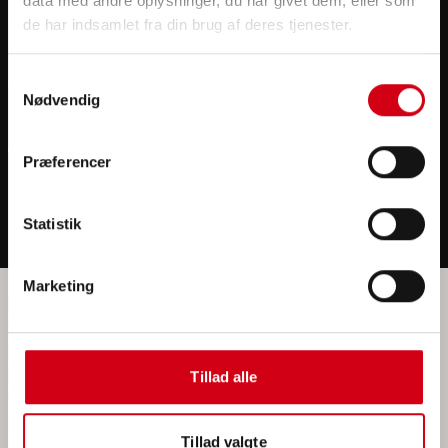
data med andre oplysninger, du har givet dem, eller som
Om os
de har indsamlet fra din brug af deres tjenester.
Samtykkevalg
Nødvendig
Præferencer
Statistik
Marketing
Isolering i Køge
Isolering i Stevns
Isolering i Roskilde
Isolering i Næstved
Isolering i København
Isolering i Vordingborg
Isolering i Sorø
Tillad alle
Isolering i Faxe
Isolering i Korsør
Teknisk isolering i Køge
Teknisk isolering i Stevns
Tillad valgte
Teknisk isolering i Roskilde