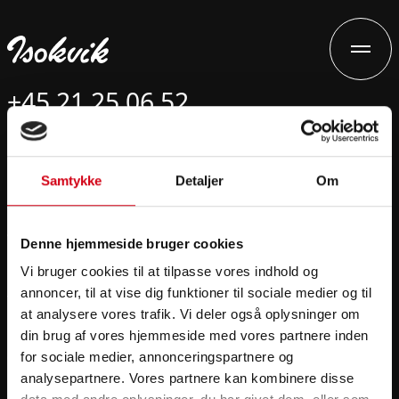
+45 21 25 06 52
ma@isokvik.dk
Samtykke
Detaljer
Om
Isokvik Isolering ApS
Vordingborgvej 173A
4682 Tureby
Denne hjemmeside bruger cookies
Efterisolering
Vi bruger cookies til at tilpasse vores indhold og
annoncer, til at vise dig funktioner til sociale medier og til
Teknisk isolering
at analysere vores trafik. Vi deler også oplysninger om
Energirådgivning
din brug af vores hjemmeside med vores partnere inden
Cases
for sociale medier, annonceringspartnere og
analysepartnere. Vores partnere kan kombinere disse
ESG rapport