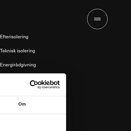
Efterisolering
Teknisk isolering
Energirådgivning
Cases
ESG rapport
Om
Om os