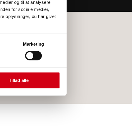
 medier og til at analysere
nden for sociale medier,
e oplysninger, du har givet
ROCKWOOL i Køge
ROCKWOOL i Stevns
ROCKWOOL i Roskilde
Marketing
ROCKWOOL i Næstved
ROCKWOOL i København
ROCKWOOL i Vordingborg
ROCKWOOL i Sorø
ROCKWOOL i Faxe
Tillad alle
ROCKWOOL i Korsør