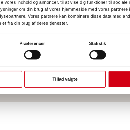
se vores indhold og annoncer, til at vise dig funktioner til sociale
oplysninger om din brug af vores hjemmeside med vores partnere i
ysepartnere. Vores partnere kan kombinere disse data med andr
et fra din brug af deres tjenester.
Teknisk isolering i Køge
Teknisk isolering i Stevns
Teknisk isolering i Roskilde
Præferencer
Statistik
Teknisk isolering i Næstved
Teknisk isolering i København
Teknisk isolering i Vordingborg
Teknisk isolering i Sorø
Teknisk isolering i Faxe
Tillad valgte
Teknisk isolering i Korsør