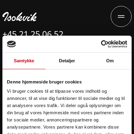
+45 21 25 06 52
ma@isokvik.dk
Samtykke
Detaljer
Om
Isokvik Isolering ApS
Vordingborgvej 173A
4682 Tureby
Denne hjemmeside bruger cookies
Efterisolering
Vi bruger cookies til at tilpasse vores indhold og
annoncer, til at vise dig funktioner til sociale medier og til
Teknisk isolering
at analysere vores trafik. Vi deler også oplysninger om
Energirådgivning
din brug af vores hjemmeside med vores partnere inden
Cases
for sociale medier, annonceringspartnere og
analysepartnere. Vores partnere kan kombinere disse
ESG rapport