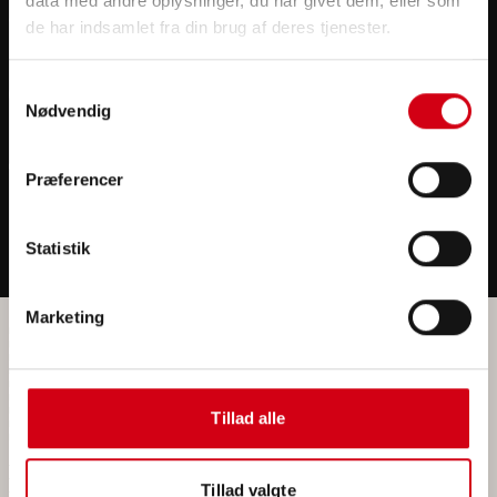
data med andre oplysninger, du har givet dem, eller som
Om os
de har indsamlet fra din brug af deres tjenester.
Samtykkevalg
Nødvendig
Præferencer
Statistik
Marketing
Isolering i Køge
Isolering i Stevns
Isolering i Roskilde
Isolering i Næstved
Isolering i København
Isolering i Vordingborg
Isolering i Sorø
Tillad alle
Isolering i Faxe
Isolering i Korsør
Teknisk isolering i Køge
Teknisk isolering i Stevns
Tillad valgte
Teknisk isolering i Roskilde