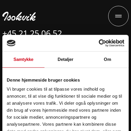
+45 21 25 06 52
ma@isokvik.dk
Samtykke
Detaljer
Om
Isokvik Isolering ApS
Vordingborgvej 173A
4682 Tureby
Denne hjemmeside bruger cookies
Efterisolering
Vi bruger cookies til at tilpasse vores indhold og
annoncer, til at vise dig funktioner til sociale medier og til
Teknisk isolering
at analysere vores trafik. Vi deler også oplysninger om
Energirådgivning
din brug af vores hjemmeside med vores partnere inden
Cases
for sociale medier, annonceringspartnere og
analysepartnere. Vores partnere kan kombinere disse
ESG rapport