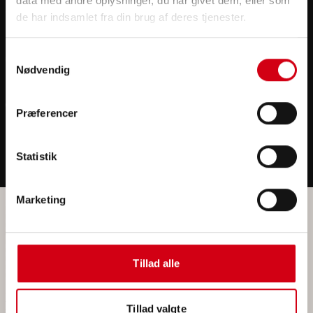
data med andre oplysninger, du har givet dem, eller som
Om os
de har indsamlet fra din brug af deres tjenester.
Samtykkevalg
Nødvendig
Præferencer
Statistik
Marketing
Isolering i Køge
Isolering i Stevns
Isolering i Roskilde
Isolering i Næstved
Isolering i København
Isolering i Vordingborg
Isolering i Sorø
Tillad alle
Isolering i Faxe
Isolering i Korsør
Teknisk isolering i Køge
Teknisk isolering i Stevns
Tillad valgte
Teknisk isolering i Roskilde